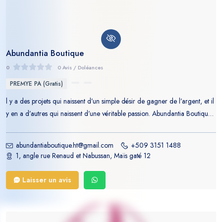
Abundantia Boutique
0
0 Avis / Doléances
PREMYE PA (Gratis)
l y a des projets qui naissent d’un simple désir de gagner de l’argent, et il
y en a d’autres qui naissent d’une véritable passion. Abundantia Boutique
fait partie de cette seconde catégorie. Il y a plus de trois ans, un jeune
entrepreneur, Dieuson Acelas, nourrissait une fascination particulière
abundantiaboutique.ht@gmail.com
+509 3151 1488
pour les parfums. Pour lui, un parfum n’était pas seulement une fragrance
1, angle rue Renaud et Nabussan, Maïs gaté 12
: c’était une façon de raconter une histoire, d’exprimer une personnalité
et de laisser une empreinte dans la mémoire des autres. Au fil du temps, il
Laisser un avis
a constaté qu’en Haïti, beaucoup de personnes rêvaient de porter des
parfums de qualité, mais se heurtaient souvent au manque de choix, au
doute sur l’authenticité des produits ou à des prix peu accessibles. Cette