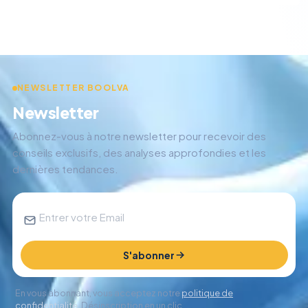
NEWSLETTER BOOLVA
Newsletter
Abonnez-vous à notre newsletter pour recevoir des
conseils exclusifs, des analyses approfondies et les
dernières tendances.
S'abonner
En vous abonnant, vous acceptez notre
politique de
confidentialité
. Désinscription en un clic.