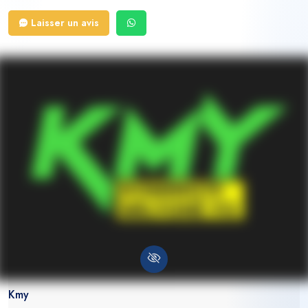
phares Souris sans fil, mini-projecteurs, lampes et manettes Bluetooth : les
Laisser un avis
articles dont nous sommes le plus fiers, pour leur qualité et leur praticité
au quotidien. Pourquoi choisir Kalheez sur Boolva En passant par Boolva,
vous accédez directement à Kalheez dès que votre besoin est exprimé —
un prestataire local, fiable, et engagé à vos côtés.
Kmy