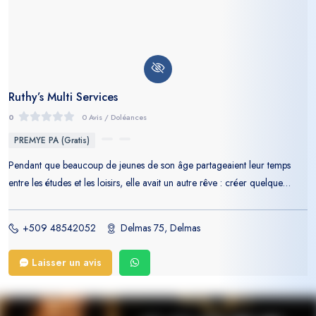
Ruthy’s Multi Services
0
0 Avis / Doléances
PREMYE PA (Gratis)
Pendant que beaucoup de jeunes de son âge partageaient leur temps
entre les études et les loisirs, elle avait un autre rêve : créer quelque
chose qui lui ressemble, une entreprise bâtie sur le travail, la passion et le
désir de servir. Étudiante le jour, entrepreneure le soir, elle passait des
+509 48542052
Delmas 75, Delmas
heures à apprendre, à chercher les meilleures opportunités et à imaginer
un projet capable d’apporter de la valeur à sa communauté. Elle croyait
Laisser un avis
qu’il n’était pas nécessaire d’attendre la fin des études pour commencer à
construire son avenir. C’est avec cette conviction qu’est née Ruthy’s Multi
Services, il y a un peu plus d’un an. Au départ, l’idée était simple : offrir