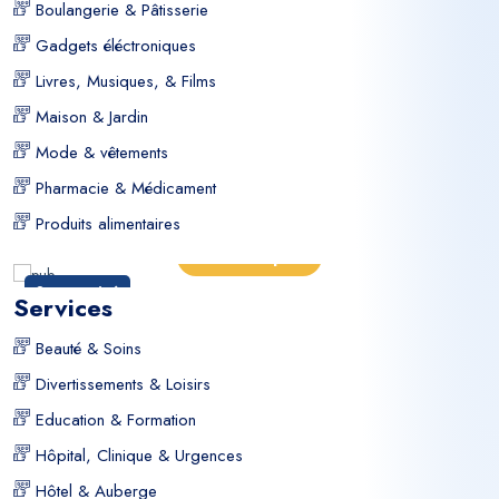
Boulangerie & Pâtisserie
bouteille vendue, il y a un peu de cette histoire : celle d’un rêve
Gadgets éléctroniques
transformé en réalité, un parfum à la fois.
Livres, Musiques, & Films
Maison & Jardin
Mode & vêtements
Pharmacie & Médicament
Produits alimentaires
us
En savoir plus
Sponsorisé
Services
Beauté & Soins
Divertissements & Loisirs
Education & Formation
Hôpital, Clinique & Urgences
Hôtel & Auberge