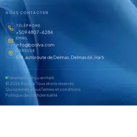
NOUS CONTACTER
TÉLÉPHONE
+509 4807-6284
EMAIL
info@boolva.com
ADRESSE
514, autoroute de Delmas, Delmas 66, Haïti
Fièrement conçu en Haïti
©
2026
Boolva
. Tous droits réservés.
Qui sommes-nous
Termes et conditions
Politique de confidentialité