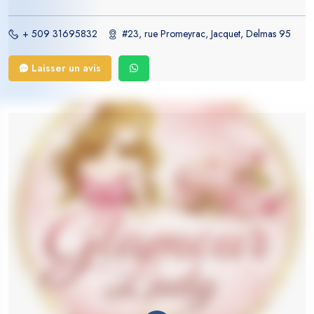
pouvait représenter. Pourtant, pour ce jeune entrepreneur originaire de
Carrefour, un parfum avait le pouvoir de raconter une histoire, de raviver
+ 509 31695832
#23, rue Promeyrac, Jacquet, Delmas 95
un souvenir ou de donner confiance à une personne avant un rendez-
vous important. Avec peu de moyens, mais une immense passion pour
Laisser un avis
l’univers de la beauté et des fragrances, il a commencé à faire découvrir
à son entourage des parfums qu’il sélectionnait lui-même. Chaque
recommandation était le fruit d’une écoute attentive : comprendre la
personnalité, le style et les goûts de chacun pour trouver la fragrance qui
lui correspondait. Très vite, cette passion est devenue une vocation. Il ne
voulait pas simplement vendre des produits ; il voulait offrir une
expérience et permettre à chacun d’exprimer son identité à travers une
senteur unique. C’est de cette vision qu’est née Doris Cosmetics, il y a
plus de quatre ans. Au début, il n’y avait ni grande boutique ni équipe
importante, seulement la détermination d’un jeune de Carrefour
convaincu qu’un rêve peut grandir lorsqu’on le nourrit avec de la
discipline et de la persévérance. Les défis n’ont pas manqué : bâtir une
clientèle fidèle, maintenir la qualité des produits et gagner la confiance
dans un marché concurrentiel. Mais chaque client qui revenait, chaque