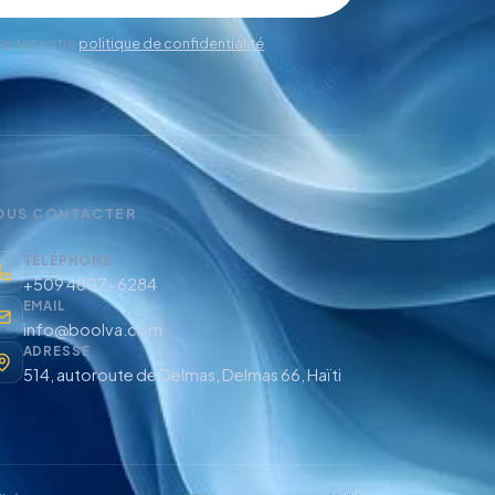
eptez notre
politique de confidentialité
.
OUS CONTACTER
TÉLÉPHONE
+509 4807-6284
EMAIL
info@boolva.com
ADRESSE
514, autoroute de Delmas, Delmas 66, Haïti