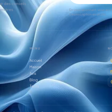
ir des conseils
ernières
En vous abonnant, vous acc
Désinscription en un clic.
MENU
N
Accueil
Maison
Avis
Blog
Tarifs