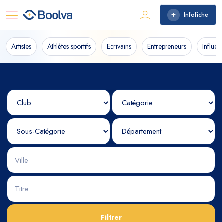
Infofiche
Artistes
Athlètes sportifs
Ecrivains
Entrepreneurs
Influe
Filtrer