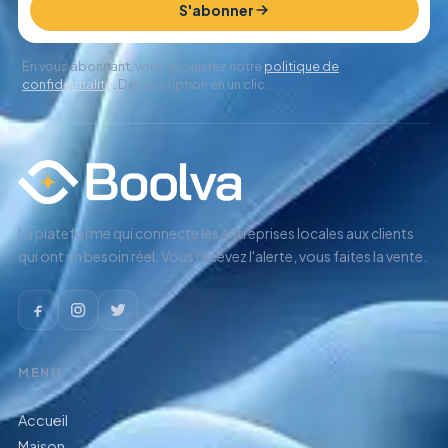
S'abonner
En vous abonnant, vous acceptez notre
politique de
confidentialité
. Désinscription en un clic.
La plateforme qui connecte les entreprises locales aux clients
qui ont un besoin réel. Vous recevez l'alerte, vous faites la vente.
MENU
Accueil
Maison