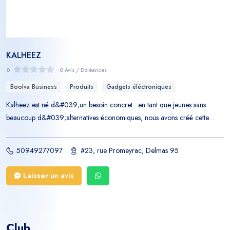
KALHEEZ
0
0 Avis / Doléances
Boolva Business
Produits
Gadgets éléctroniques
Kalheez est né d&#039;un besoin concret : en tant que jeunes sans
beaucoup d&#039;alternatives économiques, nous avons créé cette
boutique comme moyen de subsistance. Ce qui nous distingue Nos
produits sont fiables et couverts par une garantie en cas de défectuosité
50949277097
#23, rue Promeyrac, Delmas 95
— un engagement que peu de nos concurrents proposent. Nos produits
phares Souris sans fil, mini-projecteurs, lampes et manettes Bluetooth : les
Laisser un avis
articles dont nous sommes le plus fiers, pour leur qualité et leur praticité
au quotidien. Pourquoi choisir Kalheez sur Boolva En passant par Boolva,
vous accédez directement à Kalheez dès que votre besoin est exprimé —
un prestataire local, fiable, et engagé à vos côtés.
Club