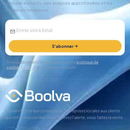
conseils exclusifs, des analyses approfondies et les
dernières tendances.
S'abonner
En vous abonnant, vous acceptez notre
politique de
confidentialité
. Désinscription en un clic.
La plateforme qui connecte les entreprises locales aux clients
qui ont un besoin réel. Vous recevez l'alerte, vous faites la vente.