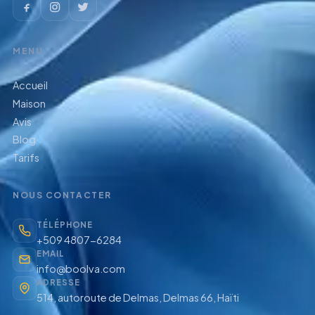
MENU
Accueil
Maison
Avis
Blog
Tarifs
NOUS CONTACTER
TÉLÉPHONE
+509 4807-6284
EMAIL
info@boolva.com
ADRESSE
514, autoroute de Delmas, Delmas 66, Haïti