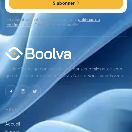
S'abonner
En vous abonnant, vous acceptez notre
politique de
confidentialité
. Désinscription en un clic.
La plateforme qui connecte les entreprises locales aux clients
qui ont un besoin réel. Vous recevez l'alerte, vous faites la vente.
MENU
Accueil
Maison