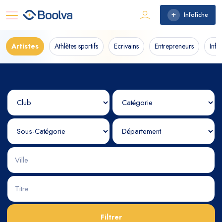
Infofiche
Artistes
Athlètes sportifs
Ecrivains
Entrepreneurs
Infl
Filtrer