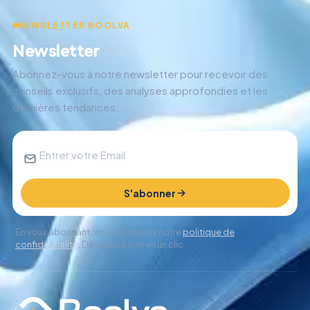
NEWSLETTER BOOLVA
Newsletter
Abonnez-vous à notre newsletter pour recevoir des
conseils exclusifs, des analyses approfondies et les
dernières tendances.
S'abonner
En vous abonnant, vous acceptez notre
politique de
confidentialité
. Désinscription en un clic.