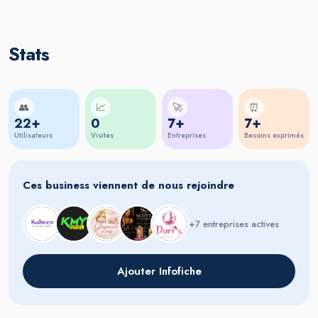
Stats
👥
📈
🚀
⏰
22+
0
7+
7+
Utilisateurs
Visites
Entreprises
Besoins exprimés
Ces business viennent de nous rejoindre
+7 entreprises actives
Ajouter Infofiche