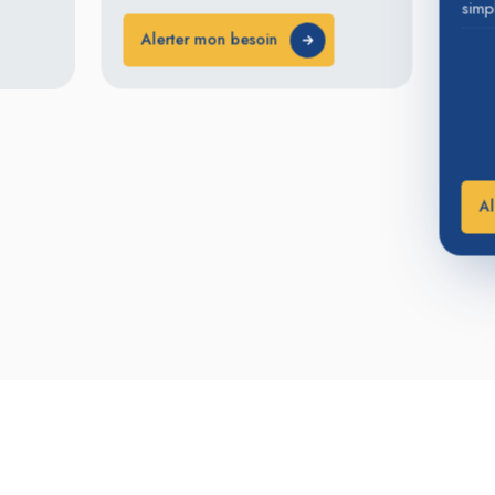
simp
Alerter mon besoin
affi
Alerter mon besoin
sans
beau
parf
une v
rend
moye
bout
Al
frag
une 
simpl
cons
des 
un p
gran
croi
avec
vendu
parf