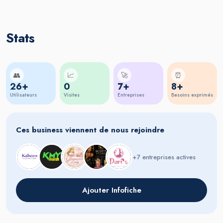
Stats
👥
📈
🚀
⏰
26+
0
7+
8+
Utilisateurs
Visites
Entreprises
Besoins exprimés
Ces business viennent de nous rejoindre
+7 entreprises actives
Ajouter Infofiche