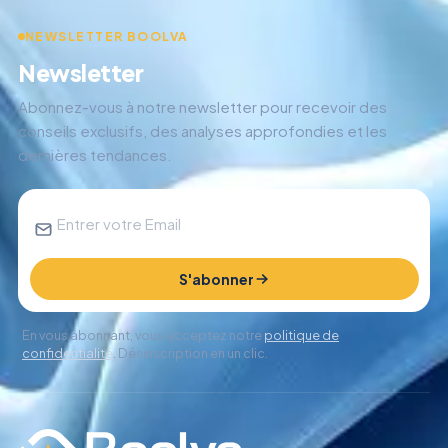
NEWSLETTER BOOLVA
Newsletter
Abonnez-vous à notre newsletter pour recevoir des
conseils exclusifs, des analyses approfondies et les
dernières tendances.
S'abonner
En vous abonnant, vous acceptez notre
politique de
confidentialité
. Désinscription en un clic.