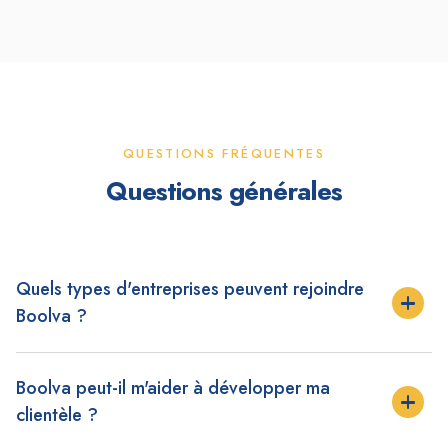
QUESTIONS FRÉQUENTES
Questions générales
Quels types d'entreprises peuvent rejoindre
Boolva ?
Toute entreprise locale proposant des produits ou services
Boolva peut-il m'aider à développer ma
peut créer une infofiche : commerces, artisans,
prestataires, restaurants, et bien plus encore.
clientèle ?