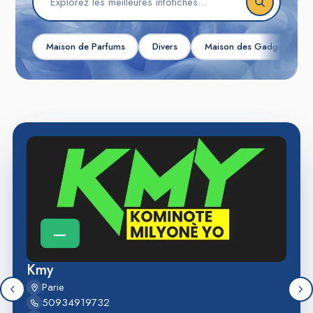
Maison de Parfums
Divers
Maison des Gadgets
—
Kmy
Parie
50934919732