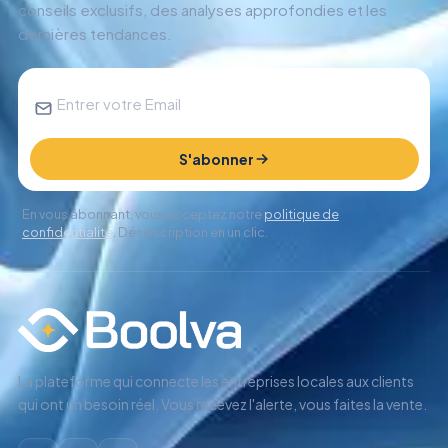
conseils exclusifs, des analyses approfondies et les
dernières tendances.
S'abonner
En vous abonnant, vous acceptez notre
politique de
confidentialité
. Désinscription en un clic.
La plateforme qui connecte les entreprises locales aux clients
qui ont un besoin réel. Vous recevez l'alerte, vous faites la vente.