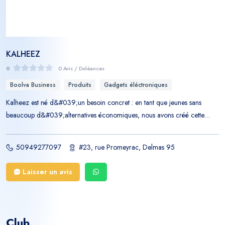
KALHEEZ
0
0 Avis / Doléances
Boolva Business
Produits
Gadgets éléctroniques
Kalheez est né d&#039;un besoin concret : en tant que jeunes sans
beaucoup d&#039;alternatives économiques, nous avons créé cette
boutique comme moyen de subsistance. Ce qui nous distingue Nos
produits sont fiables et couverts par une garantie en cas de défectuosité
50949277097
#23, rue Promeyrac, Delmas 95
— un engagement que peu de nos concurrents proposent. Nos produits
phares Souris sans fil, mini-projecteurs, lampes et manettes Bluetooth : les
Laisser un avis
articles dont nous sommes le plus fiers, pour leur qualité et leur praticité
au quotidien. Pourquoi choisir Kalheez sur Boolva En passant par Boolva,
vous accédez directement à Kalheez dès que votre besoin est exprimé —
un prestataire local, fiable, et engagé à vos côtés.
Club