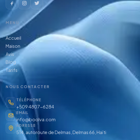
MENU
Accueil
Maison
Avis
Blog
Tarifs
NOUS CONTACTER
TÉLÉPHONE
+509 4807-6284
EMAIL
info@boolva.com
ADRESSE
514, autoroute de Delmas, Delmas 66, Haïti