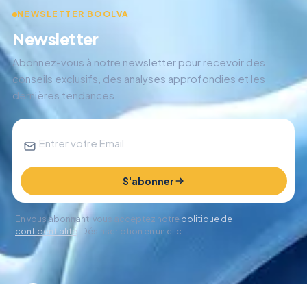
NEWSLETTER BOOLVA
Newsletter
Abonnez-vous à notre newsletter pour recevoir des
conseils exclusifs, des analyses approfondies et les
dernières tendances.
S'abonner
En vous abonnant, vous acceptez notre
politique de
confidentialité
. Désinscription en un clic.