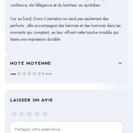
confiance, de l’élégance et du bonheur au quotidien.
Car au fond, Doris Cosmetics ne vend pas seulement des
parfums ; elle accompagne des femmes et des hommes dans les
moments qui comptent, en leur offrant cette touche invisible qui
laisse une impression durable.
NOTE MOYENNE
—
0 avis
5
0%
4
0%
3
0%
LAISSER UN AVIS
2
0%
1
0%