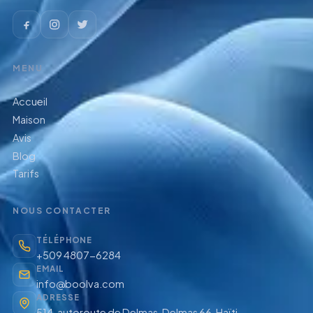
MENU
Accueil
Maison
Avis
Blog
Tarifs
NOUS CONTACTER
TÉLÉPHONE
+509 4807-6284
EMAIL
info@boolva.com
ADRESSE
514, autoroute de Delmas, Delmas 66, Haïti