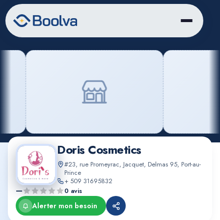
Doris Cosmetics
#23, rue Promeyrac, Jacquet, Delmas 95, Port-au-
Prince
+ 509 31695832
—
0 avis
Alerter mon besoin